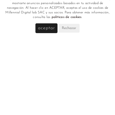
mostrarte anuncios personalizados basados en tu actividad de
navegación. Al hacer clic en ACEPTAR, aceptas el uso de cookies de
Millennial Digital lab SAC y sus socios. Para obtener más información,
consulta las
políticas de cookies
.
aceptar
Rechazar
Zapatilla Alda
S/ 199
SUSCRÍBETE A NUESTRO NEWSLETTER Y
ENTÉRATE DE NUESTRAS NOVEDADES