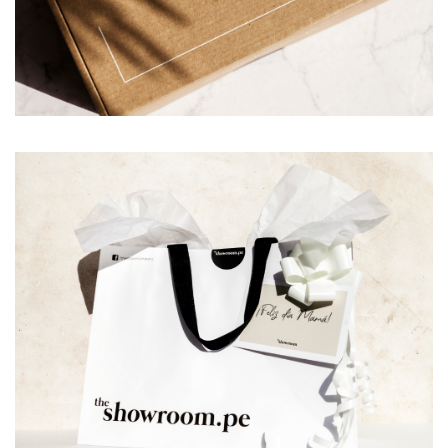
Tops
Mocca
Polos
Mezet
Sweaters
Nita
y
Maité
Kimonos
Liani
Vestidos
Wisdom
Bikinis
Tendenzar
Ropa
de
Baños
Salidas
de
Playa