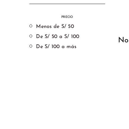
Chalecos
Alaia
PRECIO
Jeans
Boguera
Menos de S/ 50
De S/ 50 a S/ 100
No 
Bodies
Dua
De S/ 100 a más
Blend
Blusas
Nelblu
Cafarenas
Ignatta
Enterizos
Gidress
Faldas
Mad
´bout
Pantalones
eve