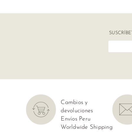
Tops
Mocca
Polos
Mezet
Sweaters
SUSCRÍB
Nita
y
Maité
Kimonos
Liani
Vestidos
Wisdom
Bikinis
Tendenzar
Ropa
de
Cambios y
Baños
devoluciones
Salidas
Envíos Peru
de
Worldwide Shipping
Playa