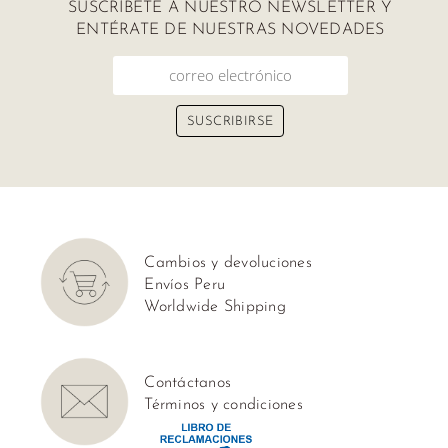
Tops
SUSCRÍBETE A NUESTRO NEWSLETTER Y
Mocca
ENTÉRATE DE NUESTRAS NOVEDADES
Polos
Mezet
Sweaters
Nita
y
Maité
Kimonos
Liani
Vestidos
Wisdom
Bikinis
Cambios y devoluciones
Tendenzar
Envíos Peru
Ropa
Worldwide Shipping
de
Baños
Contáctanos
Salidas
Términos y condiciones
de
Playa