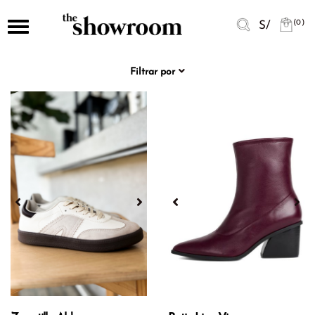
Nuevo
TEMPORADAS
ROPA
LENCERÍA
BIKINIS
ZAPATOS
ACCESORIOS
MARCAS
(0)
S/
Toggle
Y
navigation
PIJAMAS
TEMPORADAS
Verano
Abrigos
Bikinis
Botas
Aretes
Ver
y
todas
Filtrar por
Blazer
Pijamas
Invierno
Ropa
Ropas
Flats
Collares
Mujeres
de
Alma
Batas
Baño
Bianca
Lencería
Plataformas
Correas
Pijamas
y
Hombres
Bikinis
Pijamas
Alma
Tacos
Carteras
Bianca
y
Calzones
Winter
Buzos
Bikinis
Bolsos
Sandalias
Lenceria
Alma
Casacas
Zapatos
Medias
Zapatillas
Bianca
Summer
Sostenes
Chompas
Accesorios
Ale
Conjuntos
Marcas
Morey